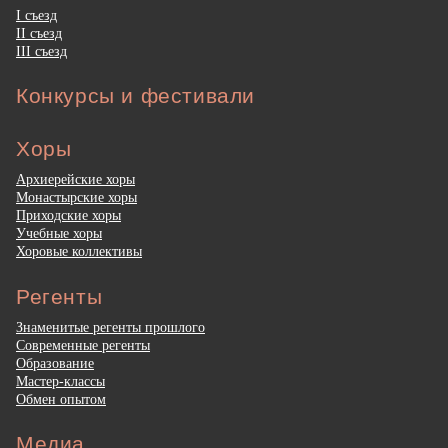
I съезд
II съезд
III съезд
Конкурсы и фестивали
Хоры
Архиерейские хоры
Монастырские хоры
Приходские хоры
Учебные хоры
Хоровые коллективы
Регенты
Знаменитые регенты прошлого
Современные регенты
Образование
Мастер-классы
Обмен опытом
Медиа