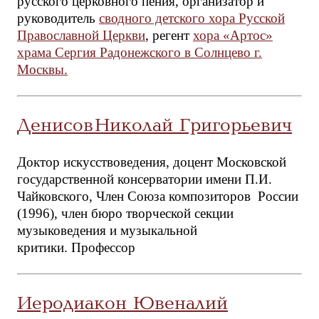
русского церковного пения, организатор и
руководитель
сводного детского хора Русской
Православной Церкви
, регент
хора «Артос»
храма Сергия Радонежского в Солнцево г.
Москвы.
Денисов Николай Григорьевич
Доктор искусствоведения, доцент Московской
государственной консерватории имени П.И.
Чайковского, Член Союза композиторов России
(1996), член бюро творческой секции
музыковедения и музыкальной
критики. Профессор
Иеродиакон Ювеналий