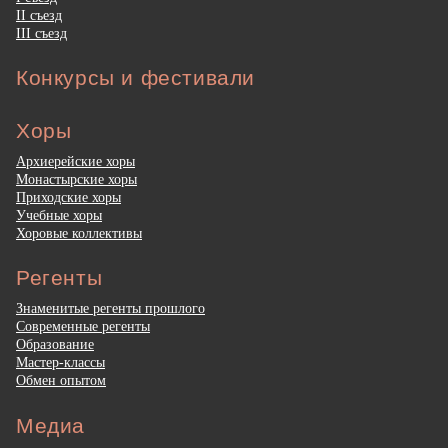
II съезд
III съезд
Конкурсы и фестивали
Хоры
Архиерейские хоры
Монастырские хоры
Приходские хоры
Учебные хоры
Хоровые коллективы
Регенты
Знаменитые регенты прошлого
Современные регенты
Образование
Мастер-классы
Обмен опытом
Медиа