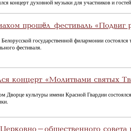
ялся концерт духовной музыки для участников и гос
махом прошёл фестиваль «Подвиг 
в Белорусской государственной филармонии состоялся 
ьного фестиваля.
лся концерт «Молитвами святых Тв
ком Дворце культуры имени Красной Гвардии состоялс
ыки.
Церковно-общественного совета п