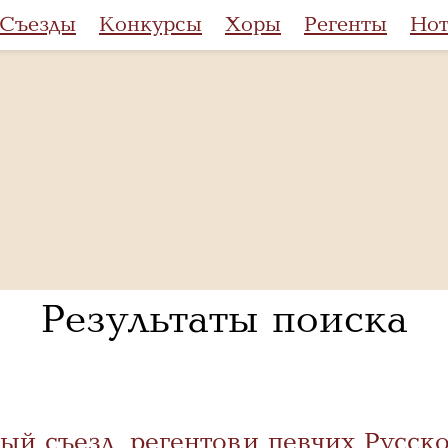
Съезды
Конкурсы
Хоры
Регенты
Но
Результаты поиска
ый съезд регентов и певчих Русск