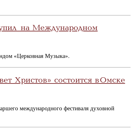
ступил на Международном
Фондом «Церковная Музыка».
ет Христов» состоится в Омске
иаршего международного фестиваля духовной