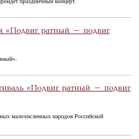
пройдёт праздничный концерт.
ля «Подвиг ратный – подвиг
овный».
тиваль «Подвиг ратный – подвиг
нных малочисленных народов Российской