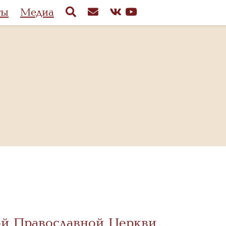
ты
Медиа
ой Православной Церкви