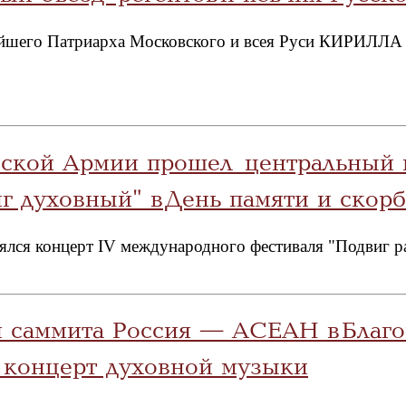
йшего Патриарха Московского и всея Руси КИРИЛЛА со
йской Армии прошел центральный 
г духовный" в День памяти и скор
ялся концерт IV международного фестиваля "Подвиг р
я саммита Россия — АСЕАН в Благ
концерт духовной музыки