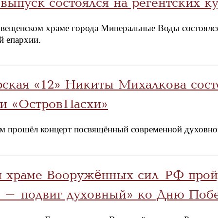
выпуск состоялся на регентских к
говещенском храме города Минеральные Воды состоялс
й епархии.
рская «12» Никиты Михалкова сост
и «Остров Пасхи»
ом прошёл концерт посвящённый современной духовно
ом храме Вооружённых сил РФ прой
 – подвиг духовный» ко Дню Поб