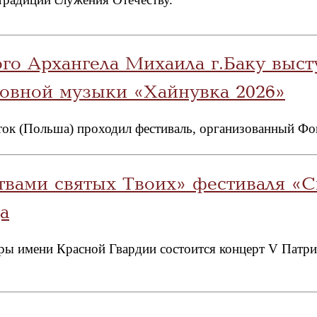
ого Архангела Михаила г.Баку вы
овной музыки «Хайнувка 2026»
осток (Польша) проходил фестиваль, организованный 
вами святых Твоих» фестиваля «Св
а
ры имени Красной Гвардии состоится концерт V Патр