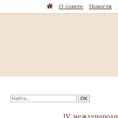
О совете
Новости
IV международн