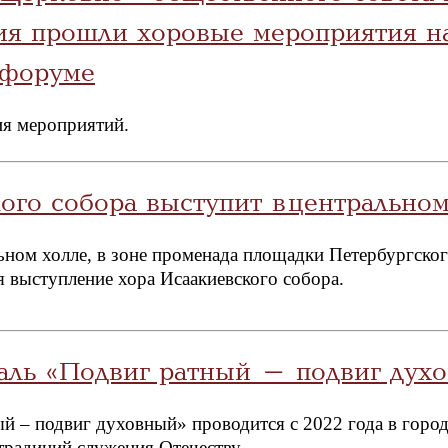
ия прошли хоровые мероприятия н
 форуме
ия мероприятий.
ого собора выступит в центральн
льном холле, в зоне променада площадки Петербургс
 выступление хора Исаакиевского собора.
аль «Подвиг ратный – подвиг дух
й – подвиг духовный» проводится с 2022 года в горо
 традиций служения Отечеству.