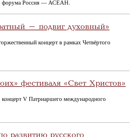
тей форума Россия — АСЕАН.
ратный – подвиг духовный»
торжественный концерт в рамках Четвёртого
оих» фестиваля «Свет Христов»
я концерт V Патриаршего международного
о развитию русского