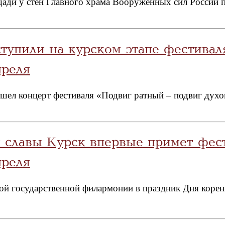
ади у стен Главного храма Вооружённых сил России 
ступили на курском этапе фестива
преля
ошел концерт фестиваля «Подвиг ратный – подвиг дух
 славы Курск впервые примет фес
преля
кой государственной филармонии в праздник Дня коре