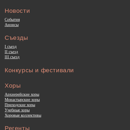
Новости
События
Анонсы
Съезды
I съезд
II съезд
III съезд
Конкурсы и фестивали
Хоры
Архиерейские хоры
Монастырские хоры
Приходские хоры
Учебные хоры
Хоровые коллективы
Регенты