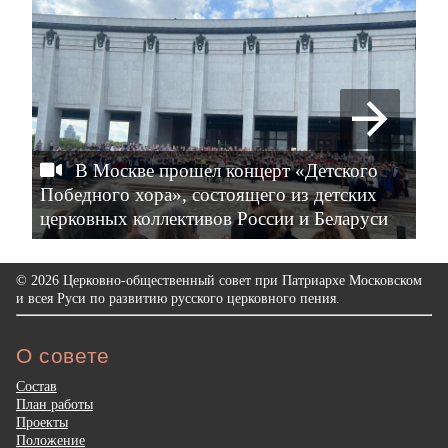
В Москве прошел концерт «Детского
Победного хора», состоящего из детских
ме
церковных коллективов России и Беларуси
– 
© 2026 Церковно-общественный совет при Патриархе Московском
и всея Руси по развитию русского церковного пения.
О совете
Состав
План работы
Проекты
Положение