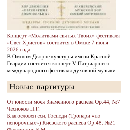
Концерт «Молитвами святых Твоих» фестиваля
«Свет Христов» состоится в Омске 7 июня
2026 года
В Омском Дворце культуры имени Красной
Гвардии состоится концерт V Патриаршего
международного фестиваля духовной музыки.
Новые партитуры
От юности моея Знаменного распева Ор.44, №7
Чесноков П.Г.
Благословен еси, Господи (Тропари «по
непорочных») Киевского распева Ор.48, №21
Феоктистов Б.М.