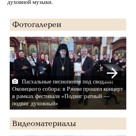
духовной музыки.
Фотогалереи
Пасхальные песнопения под сводами
Оковецкого собора: в Ржеве прошел концерт
в рамках фестиваля «Подвиг ратный —
фе
подвиг духовный»
ду
Видеоматериалы