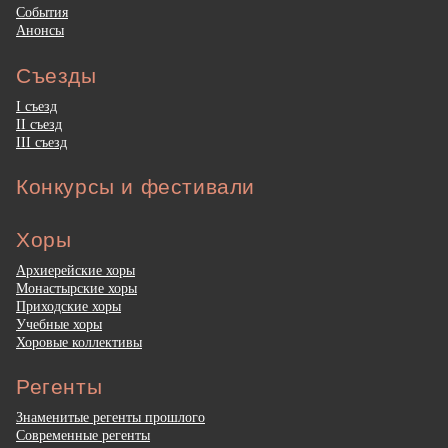
События
Анонсы
Съезды
I съезд
II съезд
III съезд
Конкурсы и фестивали
Хоры
Архиерейские хоры
Монастырские хоры
Приходские хоры
Учебные хоры
Хоровые коллективы
Регенты
Знаменитые регенты прошлого
Современные регенты