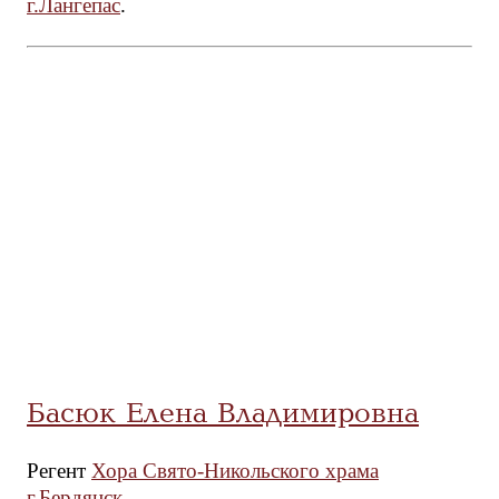
г.Лангепас
.
Басюк Елена Владимировна
Регент
Хора Свято-Никольского храма
г.Бердянск
.