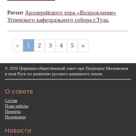
Регент
Архиерейского хора «Возрождение»
Успенского кафедрального собора г.Тула.
«
1
2
3
4
5
»
© 2026 Церковно-общественный совет при Патриархе Московском
и всея Руси по развитию русского церковного пения.
О совете
Состав
План работы
Проекты
Положение
Новости