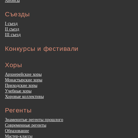
Анонсы
Съезды
I съезд
II съезд
III съезд
Конкурсы и фестивали
Хоры
Архиерейские хоры
Монастырские хоры
Приходские хоры
Учебные хоры
Хоровые коллективы
Регенты
Знаменитые регенты прошлого
Современные регенты
Образование
Мастер-классы