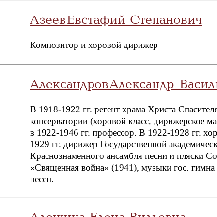
Азеев Евстафий Степанович
Композитор и хоровой дирижер
Александров Александр Васил
В 1918-1922 гг. регент храма Христа Спасител
консерватории (хоровой класс, дирижерское м
в 1922-1946 гг. профессор. В 1922-1928 гг. хо
1929 гг. дирижер Государственной академическ
Краснознаменного ансамбля песни и пляски Со
«Священная война» (1941), музыки гос. гимна
песен.
Алешина Елена Вильевна