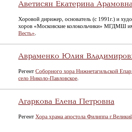
Аветисян Екатерина Арамовн
Хоровой дирижер, основатель (с 1991г.) и ху
хоров «Московские колокольчики» МГДМШ и
Весть»
.
Авраменко Юлия Владимиров
Регент
Соборного хора Нижнетагильской Епар
село Николо-Павловское
.
Агаркова Елена Петровна
Регент
Хора храма апостола Филиппа г.Велики