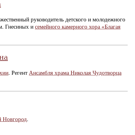
а
дожественный руководитель детского и молодежного
м. Гнесиных и
семейного камерного хора «Благая
на
хии
. Регент
Ансамбля храма Николая Чудотворца
й Новгород
.