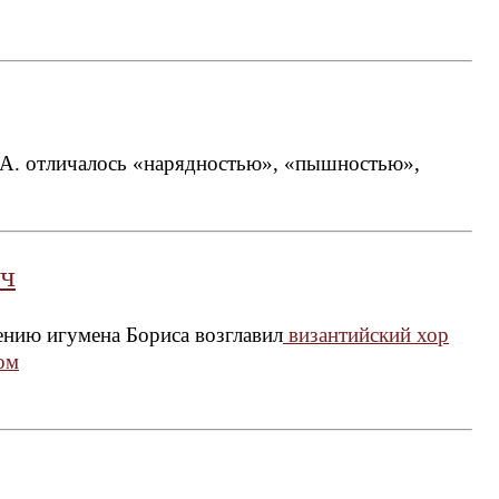
. А. отличалось «нарядностью», «пышностью»,
ч
ению игумена Бориса возглавил
византийский хор
ом