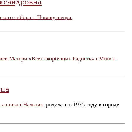
ксандровна
кого собора г. Новокузнецка.
ией Матери «Всех скорбящих Радость» г.Минск
.
вна
олпника г.Нальчик
. родилась в 1975 году в городе