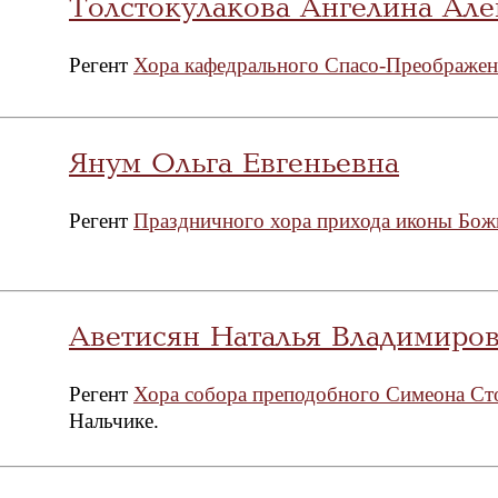
Толстокулакова Ангелина Але
Регент
Хора кафедрального Спасо-Преображенс
Янум Ольга Евгеньевна
Регент
Праздничного хора прихода иконы Бож
Aветисян Наталья Владимиро
Регент
Хора собора преподобного Симеона Ст
Нальчике.