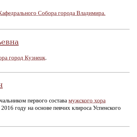
Кафедрального Собора города Владимира.
ьевна
ора город Кузнецк
.
ч
чальником первого состава
мужского хора
в 2016 году на основе певчих клироса Успенского