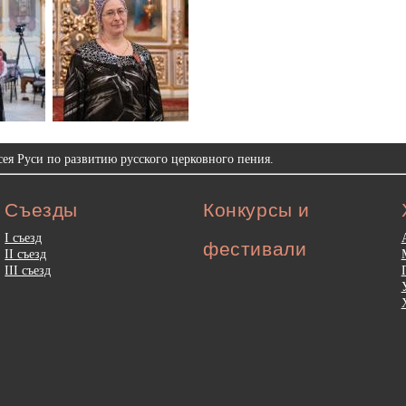
ея Руси по развитию русского церковного пения.
Съезды
Конкурсы и
I съезд
фестивали
II съезд
III съезд