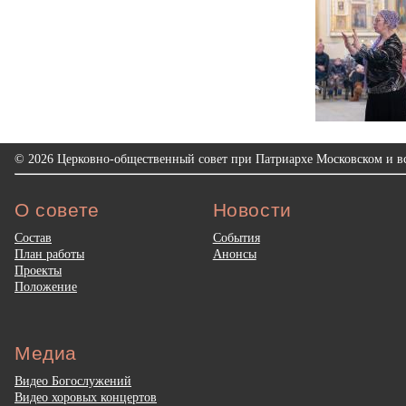
© 2026 Церковно-общественный совет при Патриархе Московском и вс
О совете
Новости
Состав
События
План работы
Анонсы
Проекты
Положение
Медиа
Видео Богослужений
Видео хоровых концертов