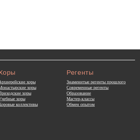
Хоры
Регенты
Архиерейские хоры
Знаменитые регенты прошлого
Монастырские хоры
Современные регенты
Приходские хоры
Образование
Учебные хоры
Мастер-классы
Хоровые коллективы
Обмен опытом