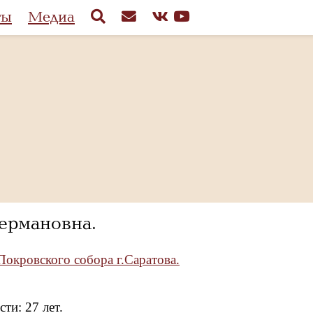
ты
Медиа
ермановна.
окровского собора г.Саратова.
ти: 27 лет.