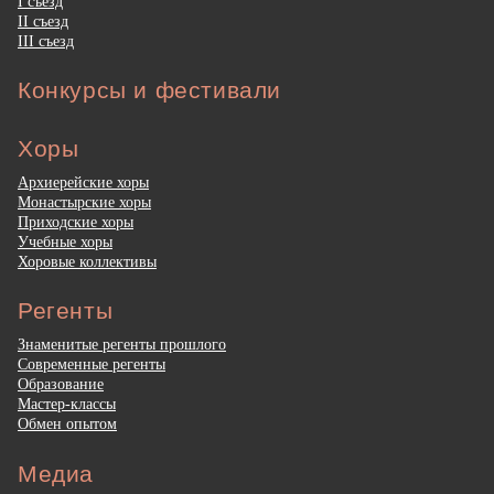
I съезд
II съезд
III съезд
Конкурсы и фестивали
Хоры
Архиерейские хоры
Монастырские хоры
Приходские хоры
Учебные хоры
Хоровые коллективы
Регенты
Знаменитые регенты прошлого
Современные регенты
Образование
Мастер-классы
Обмен опытом
Медиа