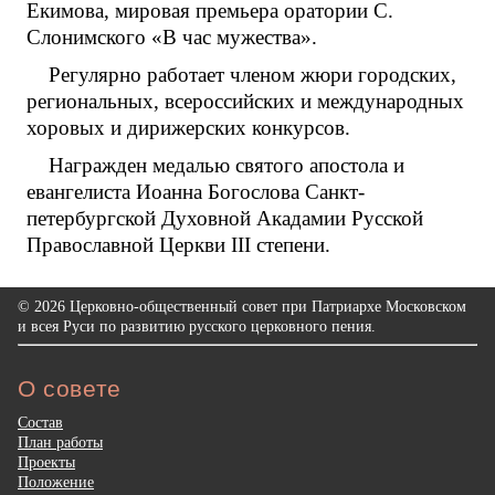
Екимова, мировая премьера оратории С.
Слонимского «В час мужества».
Регулярно работает членом жюри городских,
региональных, всероссийских и международных
хоровых и дирижерских конкурсов.
Награжден медалью святого апостола и
евангелиста Иоанна Богослова Санкт-
петербургской Духовной Акадамии Русской
Православной Церкви III степени.
© 2026 Церковно-общественный совет при Патриархе Московском
и всея Руси по развитию русского церковного пения.
О совете
Состав
План работы
Проекты
Положение