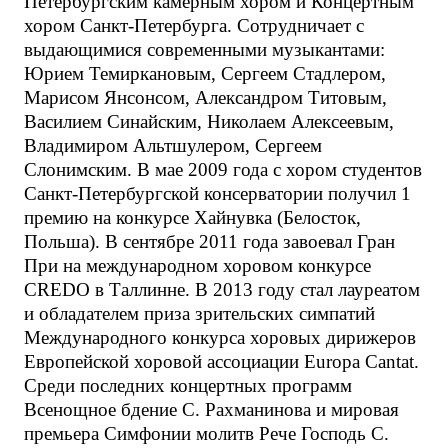
Петербургским камерным хором и Концертным
хором Санкт-Петербурга. Сотрудничает с
выдающимися современными музыкантами:
Юрием Темиркановым, Сергеем Стадлером,
Марисом Янсонсом, Александром Титовым,
Василием Синайским, Николаем Алексеевым,
Владимиром Альтшулером, Сергеем
Слонимским. В мае 2009 года с хором студентов
Санкт-Петербургской консерватории получил 1
премию на конкурсе Хайнувка (Белосток,
Польша). В сентябре 2011 года завоевал Гран
При на международном хоровом конкурсе
CREDO в Таллинне. В 2013 году стал лауреатом
и обладателем приза зрительских симпатий
Международного конкурса хоровых дирижеров
Европейской хоровой ассоциации Europa Cantat.
Среди последних концертных программ
Всенощное бдение С. Рахманинова и мировая
премьера Симфонии молитв Рече Господь С.