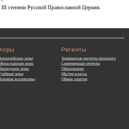
III степени Русской Православной Церкви.
Хоры
Регенты
Архиерейские хоры
Знаменитые регенты прошлого
Монастырские хоры
Современные регенты
Приходские хоры
Образование
Учебные хоры
Мастер-классы
Хоровые коллективы
Обмен опытом