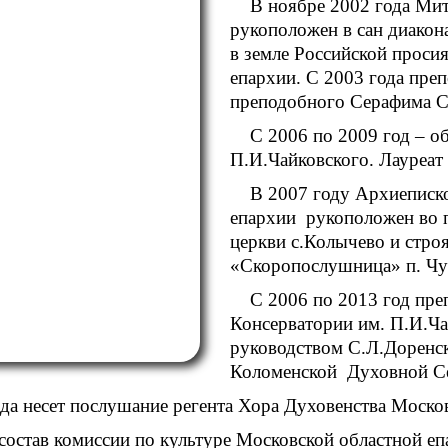
В ноябре 2002 года М
рукоположен в сан диакон
в земле Российской проси
епархии. С 2003 года пре
преподобного Серафима С
С 2006 по 2009 год – о
П.И.Чайковского. Лауреат
В 2007 году Архиеписк
епархии рукоположен во п
церкви с.Колычево и стр
«Скоропослушница» п. Чур
С 2006 по 2013 год пре
Консерватории им. П.И.Ча
руководством С.Л.Доренск
Коломенской Духовной С
ода несет послушание регента Хора Духовенства Моско
состав комиссии по культуре Московской областной еп