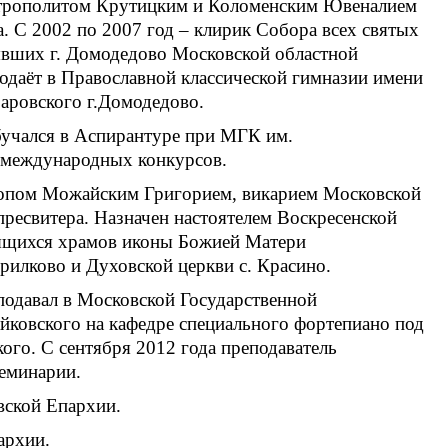
итрополитом Крутицким и Коломенским Ювеналием
а. С 2002 по 2007 год – клирик Собора всех святых
явших г. Домодедово Московской областной
подаёт в Православной классической гимназии имени
аровского г.Домодедово.
бучался в Аспирантуре при МГК им.
 международных конкурсов.
опом Можайским Григорием, викарием Московской
ресвитера. Назначен настоятелем Воскресенской
оящихся храмов иконы Божией Матери
илково и Духовской церкви с. Красино.
подавал в Московской Государственной
йковского на кафедре специального фортепиано под
ого. С сентября 2012 года преподаватель
еминарии.
вской Епархии.
архии.