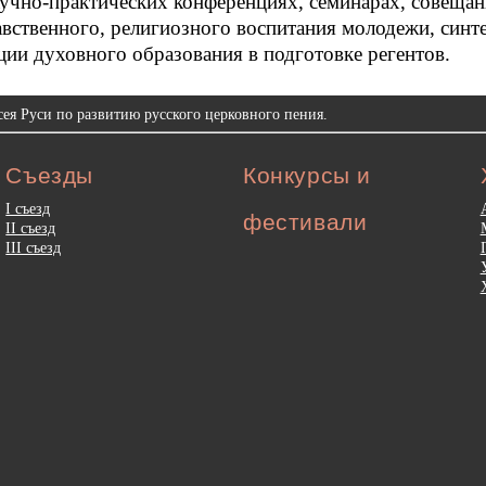
учно-практических конференциях, семинарах, совещан
вственного, религиозного воспитания молодежи, синте
ции духовного образования в подготовке регентов.
ея Руси по развитию русского церковного пения.
Съезды
Конкурсы и
I съезд
фестивали
II съезд
III съезд