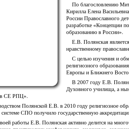
По благословлению Мит
Кирилла Елена Васильевна
России Православного детс
разработке «Концепции п
образованию в России».
Е.В. Полянская являетс
нравственному православ
С целью изучения и об
религиозного образования
Европы и Ближнего Восто
В 2007 году Е.В. Полян
Духовного училища, а ны
ов СЕ РПЦ».
водством Полянской Е.В. в 2010 году религиозное об
 системе СПО получило государственную аккредитаци
воей работы Е.В. Полянская активно делится на мно