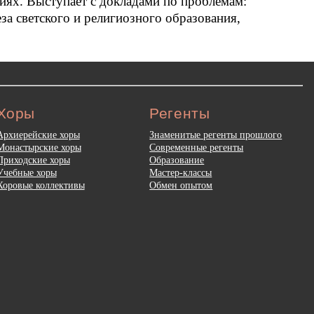
иях. Выступает с докладами по проблемам:
за светского и религиозного образования,
Хоры
Регенты
Архиерейские хоры
Знаменитые регенты прошлого
Монастырские хоры
Современные регенты
Приходские хоры
Образование
Учебные хоры
Мастер-классы
Хоровые коллективы
Обмен опытом