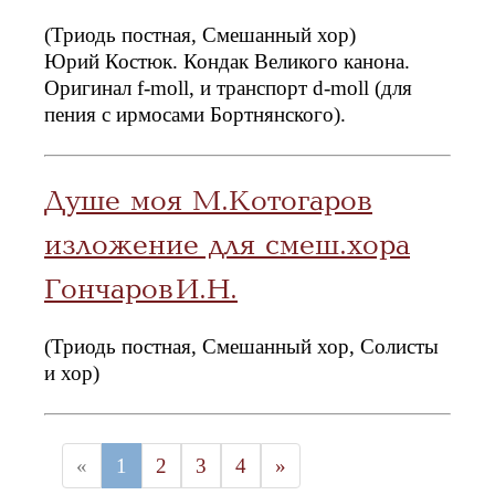
(Триодь постная, Смешанный хор)
Юрий Костюк. Кондак Великого канона.
Оригинал f-moll, и транспорт d-moll (для
пения с ирмосами Бортнянского).
Душе моя М.Котогаров
изложение для смеш.хора
Гончаров И.Н.
(Триодь постная, Смешанный хор, Солисты
и хор)
«
1
2
3
4
»