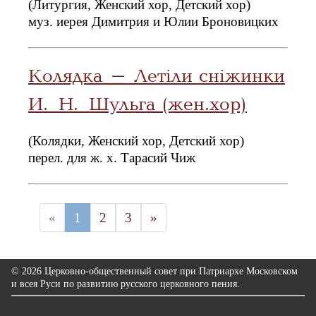
(Литургия, Женский хор, Детский хор)
муз. иерея Димитрия и Юлии Броновицких
Колядка - Летiли снiжинки
И. Н. Шульга (жен.хор)
(Колядки, Женский хор, Детский хор)
перел. для ж. х. Тарасий Чиж
«
1
2
3
»
© 2026 Церковно-общественный совет при Патриархе Московском
и всея Руси по развитию русского церковного пения.