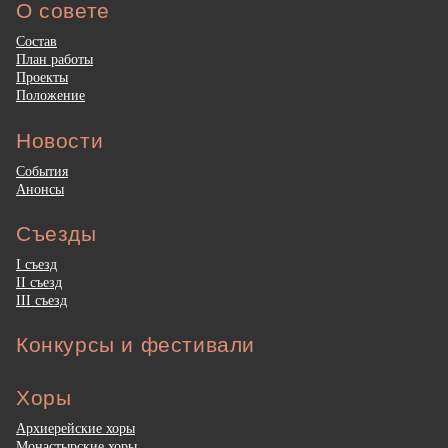
О совете
Состав
План работы
Проекты
Положение
Новости
События
Анонсы
Съезды
I съезд
II съезд
III съезд
Конкурсы и фестивали
Хоры
Архиерейские хоры
Монастырские хоры