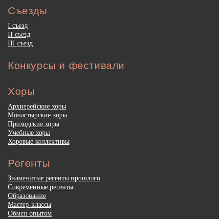
Съезды
I съезд
II съезд
III съезд
Конкурсы и фестивали
Хоры
Архиерейские хоры
Монастырские хоры
Приходские хоры
Учебные хоры
Хоровые коллективы
Регенты
Знаменитые регенты прошлого
Современные регенты
Образование
Мастер-классы
Обмен опытом