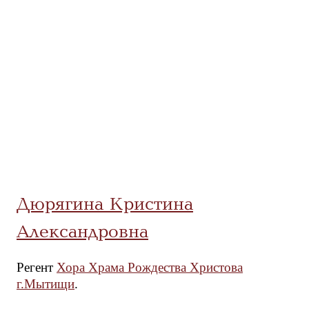
Дюрягина Кристина
Александровна
Регент
Хора Храма Рождества Христова
г.Мытищи
.