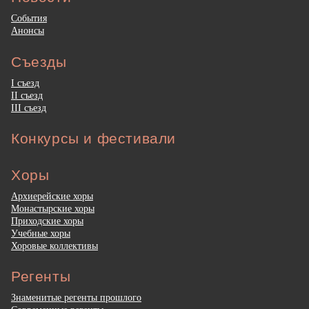
События
Анонсы
Съезды
I съезд
II съезд
III съезд
Конкурсы и фестивали
Хоры
Архиерейские хоры
Монастырские хоры
Приходские хоры
Учебные хоры
Хоровые коллективы
Регенты
Знаменитые регенты прошлого