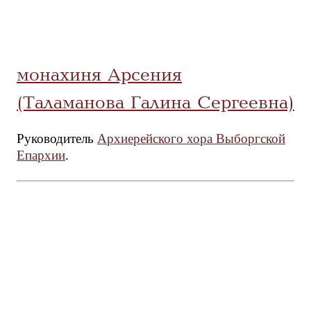
монахиня Арсения
(Таламанова Галина Сергеевна)
Руководитель
Архиерейского хора Выборгской
Епархии
.