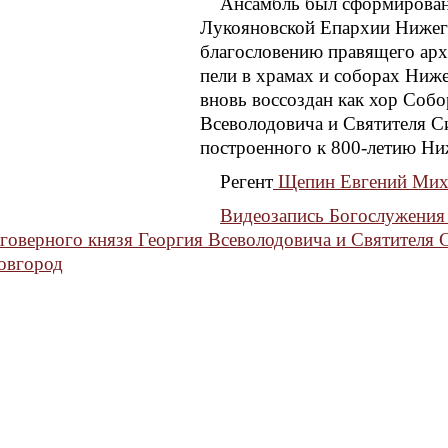
Ансамбль был сформирован 
Лукояновской Епархии Нижег
благословению правящего арх
пели в храмах и соборах Ниже
вновь воссоздан как хор Собо
Всеволодовича и Святителя С
построенного к 800-летию Ни
Регент
Щепин Евгений Мих
Видеозапись Богослужения 
говерного князя Георгия Всеволодовича и Святителя 
овгород