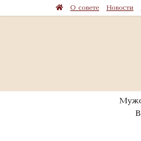
О совете
Новости
Мужск
В