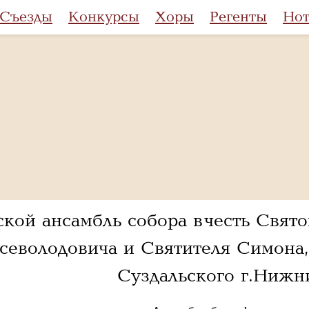
Съезды
Конкурсы
Хоры
Регенты
Но
ой ансамбль собора в честь Свято
севолодовича и Святителя Симона,
Суздальского г.Нижн