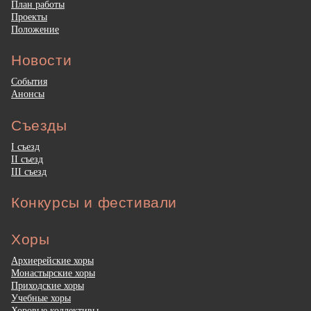
План работы
Проекты
Положение
Новости
События
Анонсы
Съезды
I съезд
II съезд
III съезд
Конкурсы и фестивали
Хоры
Архиерейские хоры
Монастырские хоры
Приходские хоры
Учебные хоры
Хоровые коллективы