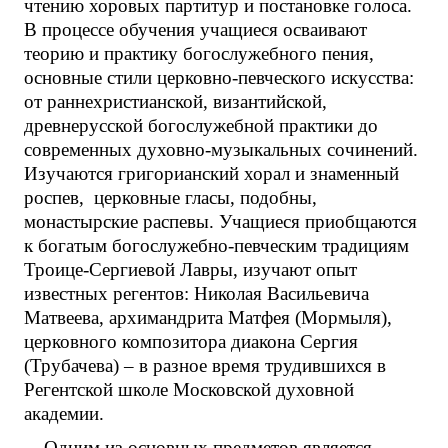
чтению хоровых партитур и постановке голоса.
В процессе обучения учащиеся осваивают
теорию и практику богослужебного пения,
основные стили церковно-певческого искусства:
от раннехристианской, византийской,
древнерусской богослужебной практики до
современных духовно-музыкальных сочинений.
Изучаются григорианский хорал и знаменный
роспев, церковные гласы, подобны,
монастырские распевы. Учащиеся приобщаются
к богатым богослужебно-певческим традициям
Троице-Сергиевой Лавры, изучают опыт
известных регентов: Николая Васильевича
Матвеева, архимандрита Матфея (Мормыля),
церковного композитора диакона Сергия
(Трубачева) – в разное время трудившихся в
Регентской школе Московской духовной
академии.
Одним из основных предметов является