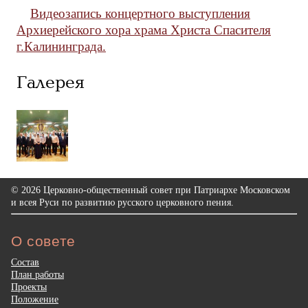
Видеозапись концертного выступления
Архиерейского хора храма Христа Спасителя
г.Калининграда.
Галерея
© 2026 Церковно-общественный совет при Патриархе Московском
и всея Руси по развитию русского церковного пения.
О совете
Состав
План работы
Проекты
Положение