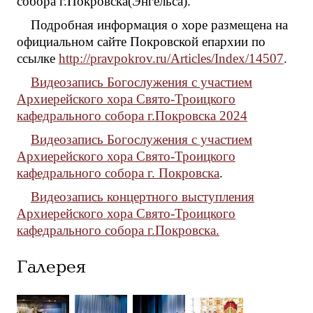
собора г.Покровска(Энгельса).
Подробная информация о хоре размещена на
официальном сайте Покровской епархии по
ссылке
http://pravpokrov.ru/Articles/Index/14507
.
Видеозапись Богослужения с участием
Архиерейского хора Свято-Троицкого
кафедрального собора г.Покровска 2024
Видеозапись Богослужения с участием
Архиерейского хора Свято-Троицкого
кафедрального собора г. Покровска
.
Видеозапись концертного выступления
Архиерейского хора Свято-Троицкого
кафедрального собора г.Покровска.
Галерея