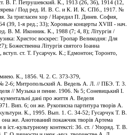
т. В. Г. Петрушевский. К., 1913 (26, 36), 1914 (12,
тярева / Под ред. И. В. С. и К. И. К. СПб., 1917. №
ения. За тригласен хор / Наредил П. Динев. София,
64 (39, 1-я ред.; 33); Хоровые концерты XVIII - нач.
д. В. М. Иконник. К., 1988 (7; 4, 8); Лiтургiя /
 музика: Христос воскрес: Тропар Великодня: Для
 27); Божественна Лiтургiя святого Iоанна
 вступ. ст. Т. Гусарчук. К.; Едмонтон; Торонто,
иею. К., 1856. Ч. 2. С. 373-379,
 2-6; Митропольский А. Ведель А. Л. // ПБЭ. Т. 3.
еля // Музыка и пение. 1906. № 5; Соневицький I.
окументальнi данi про життя А. Веделя
1971. Вип. 6; он же. Рукописна партитура творiв А.
 культури. К., 1995. Вып. 1. С. 34-52; Гусарчук Т. В.
7; она же. Анотований покажчик творiв Артема
в iст.-культурному контекстi: Зб. ст. / Упоряд. Т. В.
 Г. О личности и церк.-муз. творчестве А. Л.