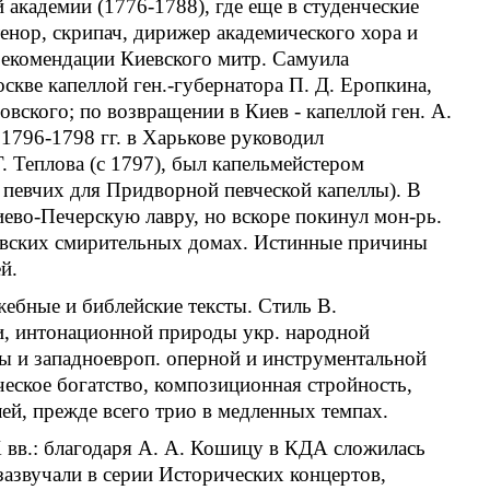
академии (1776-1788), где еще в студенческие
тенор, скрипач, дирижер академического хора и
 рекомендации Киевского митр. Самуила
скве капеллой ген.-губернатора П. Д. Еропкина,
овского; по возвращении в Киев - капеллой ген. А.
 1796-1798 гг. в Харькове руководил
. Теплова (с 1797), был капельмейстером
й певчих для Придворной певческой капеллы). В
Киево-Печерскую лавру, но вскоре покинул мон-рь.
киевских смирительных домах. Истинные причины
й.
жебные и библейские тексты. Стиль В.
и, интонационной природы укр. народной
ры и западноевроп. оперной и инструментальной
еское богатство, композиционная стройность,
ей, прежде всего трио в медленных темпах.
 вв.: благодаря А. А. Кошицу в КДА сложилась
 зазвучали в серии Исторических концертов,