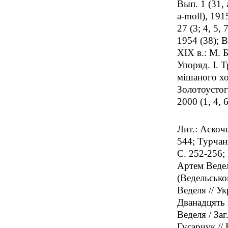
Вып. 1 (31, 
a-moll), 191
27 (3; 4, 5,
1954 (38); В
XIX в.: М. Б
Упоряд. I. 
мiшаного хор
Золотоустог
2000 (1, 4, 6
Лит.: Аскоч
544; Турчан
С. 252-256;
Артем Ведел
(Ведельськог
Веделя // Ук
Дванадцять 
Веделя / Заг
Гусарчук //