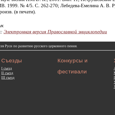
ИВ. 1999. № 4/5. С. 262-270; Лебедева-Емелина А. В. 
роизв. (в печати).
ук
к:
Электронная версия Православной энциклопедии
ея Руси по развитию русского церковного пения.
Съезды
Конкурсы и
I съезд
фестивали
II съезд
III съезд