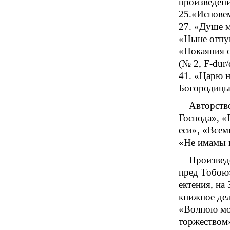
произведени
25.«Исповем
27. «Душе м
«Ныне отпущ
«Покаяния о
(№ 2, F-dur/
41. «Царю н
Богородицы)
Авторство
Господа», «Б
еси», «Всем
«Не имамы и
Произведе
пред Тобою»
ектения, на
книжное дел
«Волною мор
торжеством»