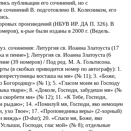
ись публикации его сочинений, но с
 сочинений В. подготовлено В. Колесником, его
ись.
оровых произведений (НБУВ ИР. ДА П. 326). В
меров), к-рые были изданы в 2000 г. (Ведель.
уз. сочинения: Литургия св. Иоанна Златоуста (17
ка и пение»]; Литургия св. Иоанна Златоуста (6
ение (39 номеров) / Под ред. М. А. Гольтисона.
рты (в скобках приводится номер по автографу): 1.
нопреступницы восташа на мя» (№ 11); 3. «Боже,
 Богородицу» (№ 1); 5. «Гласом моим ко Господу
дыка твари»; 8. «Доколе, Господи, забудеши мя» (№
а скорбети ми» (№ 12); 11. «К Тебе, Господи,
чу и рыдаю»; 14. «Помилуй мя, Господи, яко немощен
и, ухо Твое»; 17. «Проповедника веры» (2-хорный)
 виждь» (D-dur); 20. «Спаси мя, Боже, яко
«Услыши, Господи, глас мой» (№ 8); отдельные