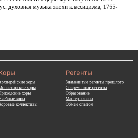
Рус. духовная музыка эпохи классицизма, 1765-
Хоры
Регенты
Архиерейские хоры
Знаменитые регенты прошлого
Монастырские хоры
Современные регенты
Приходские хоры
Образование
Учебные хоры
Мастер-классы
Хоровые коллективы
Обмен опытом