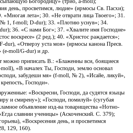
еусыпающую Богородицу» (трио, a-moll);
ния день, просветимся, людие» (ирмосы Св. Пасхи);
. «Многая лета»; 30. «Не отврати лица Твоего»; 31.
№ 1, f-moll; D-dur); 33. «Плотию уснув»; 34.
-dur); 36. «С нами Бог»; 37. «Хвалите имя Господне»
стос воскресе» (2 ред.); 40. «Христос раждается»;
-dur), «Отверзу уста моя» (ирмосы канона Пресв.
(e-moll/G-dur) и др.
рт можно приписать В.: «Блаженны вси, боящиеся
e-moll), «В началех Ты, Господи, землю основал
споди, забудеши мя» (f-moll, № 2), «Исайе, ликуй»,
крепость, Господи».
аруженные: «Воскресни, Господи, да судятся языцы
иру и смирену»); «Господи, помилуй» (сугубая
екламное объявление изд-ва товарищества «Нотно-
«Егда славнии ученицы» (Аскоченский. С. 379);
орьева), «Воскресения день, и просветимся
8, 129, 160).