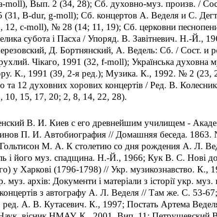
a-moll), Вып. 2 (34, 28); Сб. духовно-муз. произв. / Сос
5 (31, B-dur, g-moll); Сб. концертов А. Веделя и С. Дег
 7, 12, c-moll), № 28 (14; 11, 19); Сб. церковни песноп
елика субота i Пасха / Упоряд. В. Завiтневич. Н.-Й., 19
ерезовский, Д. Бортнянский, А. Ведель: Сб. / Сост. и ре
Трухлий. Чiкаго, 1991 (32, f-moll); Украïнська духовна
у. К., 1991 (39, 2-я ред.); Музика. К., 1992. № 2 (23,
о та 12 духовних хорових концертiв / Ред. В. Колесник,
, 10, 15, 17, 20; 2, 8, 14, 22, 28).
енский В. И. Киев с его древнейшим училищем - Академ
инов П. И. Автобиография // Домашняя беседа. 1863. №
 Гольтисон М. А. К столетию со дня рождения А. Л. Вед
ь i його муз. спадщина. Н.-Й., 1966; Кук В. С. Новi д
о) у Харковi (1796-1798) // Укр. музикознавство. К., 
р. муз. архiв: Документи i матерiали з iсторiï укр. муз.
концертiв з автографу А. Л. Веделя // Там же. С. 53-6
. ред. А. В. Кутасевич. К., 1997; Постать Артема Веделя 
 Наук. вiсник НМАУ. К., 2001. Вип. 11; Петрушевский В.