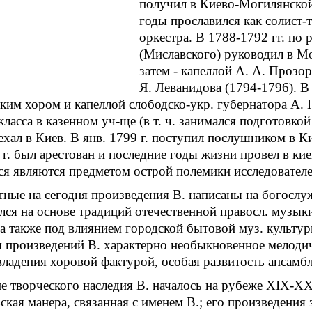
получил в Киево-Могилянской 
годы прославился как солист-
оркестра. В 1788-1792 гг. по
(Миславского) руководил в Мо
затем - капеллой А. А. Прозор
Я. Леванидова (1794-1796). В
ким хором и капеллой слободско-укр. губернатора А. Г
класса в казенном уч-ще (в т. ч. занимался подготовко
еехал в Киев. В янв. 1799 г. поступил послушником в 
 г. был арестован и последние годы жизни провел в 
я являются предметом острой полемики исследователе
тные на сегодня произведения В. написаны на богослу
ся на основе традиций отечественной правосл. музык
 а также под влиянием городской бытовой муз. культу
 произведений В. характерно необыкновенное мелодич
владения хоровой фактурой, особая развитость ансамбл
 творческого наследия В. началось на рубеже ХIХ-ХХ
ская манера, связанная с именем В.; его произведения