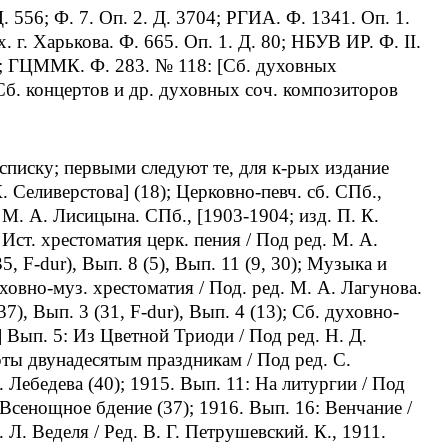
. 556; Ф. 7. Оп. 2. Д. 3704; РГИА. Ф. 1341. Оп. 1.
х. г. Харькова. Ф. 665. Оп. 1. Д. 80; НБУВ ИР. Ф. II.
п.; ГЦММК. Ф. 283. № 118: [Сб. духовных
[Сб. концертов и др. духовных соч. композиторов
списку; первыми следуют те, для к-рых издание
. Селиверстова] (18); Церковно-певч. сб. СПб.,
щ. М. А. Лисицына. СПб., [1903-1904; изд. П. К.
); Ист. хрестоматия церк. пения / Под ред. М. А.
5, F-dur), Вып. 8 (5), Вып. 11 (9, 30); Музыка и
уховно-муз. хрестоматия / Под. ред. М. А. Лагунова.
), Вып. 3 (31, F-dur), Вып. 4 (13); Сб. духовно-
 Вып. 5: Из Цветной Триоди / Под ред. Н. Д.
рты двунадесятым праздникам / Под ред. С.
. Лебедева (40); 1915. Вып. 11: На литургии / Под
 Всенощное бдение (37); 1916. Вып. 16: Венчание /
 Л. Веделя / Ред. В. Г. Петрушевский. К., 1911.