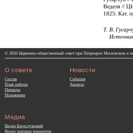
Веделя // Ц
1825: Кат. п
Т. В. Гусарч
Источни
© 2026 Церковно-общественный совет при Патриархе Московском и вс
О совете
Новости
Состав
События
План работы
Анонсы
Проекты
Положение
Медиа
Видео Богослужений
Видео хоровых концертов