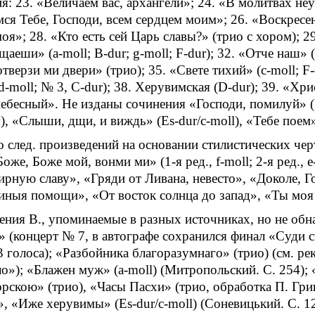
я: 23. «Величаем вас, архангели»; 24. «В молитвах н
ся Тебе, Господи, всем сердцем моим»; 26. «Воскресе
оя»; 28. «Кто есть сей Царь славы?» (трио с хором); 29
аеши» (a-moll; B-dur; g-moll; F-dur); 32. «Отче наш» (
тверзи ми двери» (трио); 35. «Свете тихий» (с-moll; F
d-moll; № 3, C-dur); 38. Херувимская (D-dur); 39. «Хри
ебесный». Не изданы сочинения «Господи, помилуй» (F
, «Слыши, дщи, и виждь» (Es-dur/c-moll), «Тебе поем» 
 след. произведений на основании стилистических че
оже, Боже мой, вонми ми» (1-я ред., f-moll; 2-я ред., 
ирную славу», «Гряди от Ливана, невесто», «Доколе, Го
ныя помощи», «От восток солнца до запад», «Ты моя 
ния В., упоминаемые в разных источниках, но не обн
 (концерт № 7, в автографе сохранился финал «Суди с
 3 голоса); «Разбойника благоразумнаго» (трио) (см. р
о»); «Блажен муж» (a-moll) (Митропольский. С. 254); 
скою» (трио), «Часы Пасхи» (трио, обработка П. Григ
, «Иже херувимы» (Es-dur/c-moll) (Соневицький. С. 12