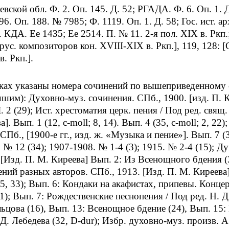
вской обл. Ф. 2. Оп. 145. Д. 52; РГАДА. Ф. 6. Оп. 1. Д
96. Оп. 188. № 7985; Ф. 1119. Оп. 1. Д. 58; Гос. ист. ар
 КДА. Ee 1435; Ее 2514. П. № 11. 2-я пол. XIX в. Рк
рус. композиторов кон. XVIII-XIX в. Ркп.], 119, 128: 
. Ркп.].
бках указаны номера сочинений по вышеприведенному 
чшим): Духовно-муз. сочинения. СПб., 1900. [изд. П. К
Ч. 2 (29); Ист. хрестоматия церк. пения / Под ред. свя
]. Вып. 1 (12, c-moll; 8, 14). Вып. 4 (35, с-moll; 2, 22
СПб., [1900-е гг., изд. ж. «Музыка и пение»]. Вып. 7 (3
. № 12 (34); 1907-1908. № 1-4 (3); 1915. № 2-4 (15); Д
 [Изд. П. М. Киреева] Вып. 2: Из Всенощного бдения (37
ений разных авторов. СПб., 1913. [Изд. П. М. Киреева]
25, 33); Вып. 6: Кондаки на акафистах, припевы. Конце
1); Вып. 7: Рождественские песнопения / Под ред. Н. Д
Ельцова (16), Вып. 13: Всенощное бдение (24), Вып. 15:
Д. Лебедева (32, D-dur); Избр. духовно-муз. произв. А.