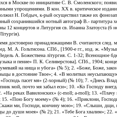
ся в Москве по инициативе С. В. Смоленского; появил
ными упрощениями. В кон. ХХ в. критическое издание
олжил Н. Гобдыч, к-рый осуществил также их фонозап
нный сохранившийся нотный автограф В.- партитура х
ны 12 концертов и Литургия св. Иоанна Златоуста (6 но
Лiтургiя).
ремя достоверно принадлежащими В. считаются след. м
ед. М. А. Гольтисона. СПб., [1900-е гг., изд. ж. «Музы
 Ведель А. Божествена лiтургия. С. 1-32; Всенощное бд
узыка и пение» П. К. Селиверстова]. СПб., 1904; конце
умеваяй на нища и убога» (№ 5); 2. «Боже, Боже, зако
ыцы в достояние Твое»; 4. «В молитвах неусыпающую
. «Господь пасет мя» (2-хорный) (№ 10); 7. «Днесь Вла
тупник мой, почто мя забыл еси»; 10. «Ко Господу внегд
2. «На реках Вавилонских» (с-moll; a-moll); 13. «Пла
; 15. «Пою Богу моему» (№ 4); 16. «Приклони, Господ
«Скажи ми, Господи, кончину мою»; 19. «Слыши, дщи, и
ы до души моея» (№ 2); 21. «Тебе Бога хвалим»; 22. 