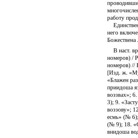
проводивших
многочислен
работу прод
Единстве
него включе
Божествена 
В наст. в
номеров) / Р
номеров) //
[Изд. ж. «М
«Блажен раз
приидоша яз
воззвах»; 6
3); 9. «Зас
воззову»; 1
есмь» (№ 6)
(№ 9); 18. 
внидоша вод