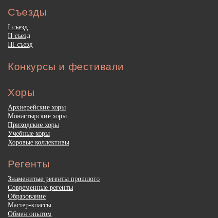
Съезды
I съезд
II съезд
III съезд
Конкурсы и фестивали
Хоры
Архиерейские хоры
Монастырские хоры
Приходские хоры
Учебные хоры
Хоровые коллективы
Регенты
Знаменитые регенты прошлого
Современные регенты
Образование
Мастер-классы
Обмен опытом