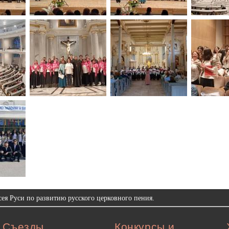
ея Руси по развитию русского церковного пения.
Съезды
Конкурсы и