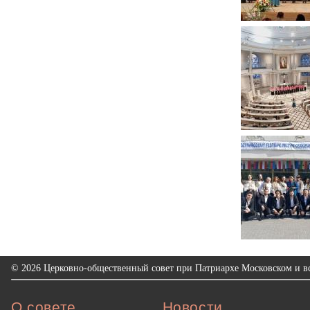
© 2026 Церковно-общественный совет при Патриархе Московском и вс
О совете
Новости