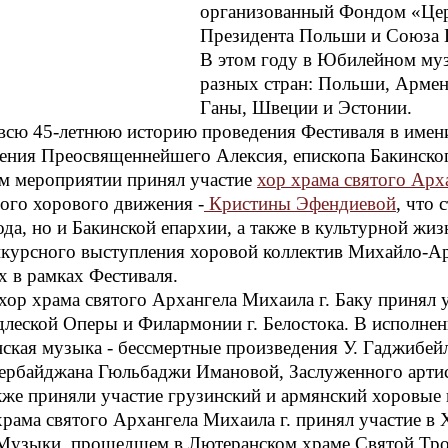
организованный Фондом «Цер
Президента Польши и Союза 
В этом году в Юбилейном муз
разных стран: Польши, Армен
Ганы, Швеции и Эстонии.
всю 45-летнюю историю проведения Фестиваля в имен
вения Преосвященнейшего Алексия, епископа Бакинск
м мероприятии принял участие
хор храма святого Арх
ого хорового движения -
Кристины Эфендиевой
, что 
да, но и Бакинской епархии, а также в культурной жиз
урсного выступления хоровой коллектив Михайло-Арх
 в рамках Фестиваля.
 хор храма святого Архангела Михаила г. Баку принял
длеской Оперы и Филармонии г. Белостока. В исполнен
ская музыка - бессмертные произведения У. Гаджибейл
ербайджана Гюльбаджи Имановой, Заслуженного артис
кже приняли участие грузинский и армянский хоровые 
храма святого Архангела Михаила г. принял участие
Музыки, прошедшем в Лютеранском храме Святой Трои