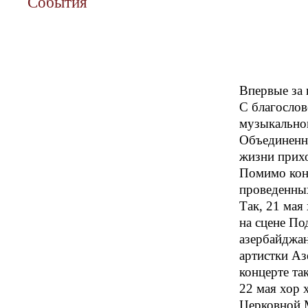
События
Впервые за 
С благосло
музыкально
Объединенн
жизни прихо
Помимо конк
проведенных
Так, 21 мая
на сцене По
азербайджан
артистки Аз
концерте та
22 мая хор 
Церковной 