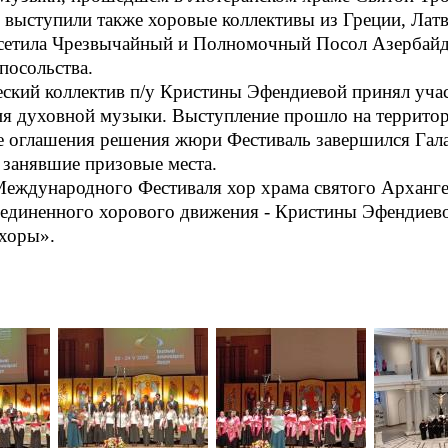
 выступили также хоровые коллективы из Греции, Лат
осетила Чрезвычайный и Полномочный Посол Азербайд
посольства.
еский коллектив п/у Кристины Эфендиевой принял уча
я духовной музыки. Выступление прошло на территори
е оглашения решения жюри Фестиваль завершился Гала
 занявшие призовые места.
еждународного Фестиваля хор храма святого Архангела
единенного хорового движения - Кристины Эфендиево
 хоры».