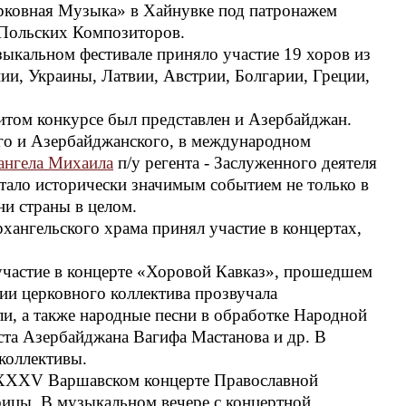
ковная Музыка» в Хайнувке под патронажем
Польских Композиторов.
ыкальном фестивале приняло участие 19 хоров из
ии, Украины, Латвии, Австрии, Болгарии, Греции,
итом конкурсе был представлен и Азербайджан.
ого и Азербайджанского, в международном
ангела Михаила
п/у регента - Заслуженного деятеля
стало исторически значимым событием не только в
ни страны в целом.
ангельского храма принял участие в концертах,
 участие в концерте «Хоровой Кавказ», прошедшем
ии церковного коллектива прозвучала
и, а также народные песни в обработке Народной
та Азербайджана Вагифа Мастанова и др. В
коллективы.
 в ХХХV Варшавском концерте Православной
цы. В музыкальном вечере с концертной