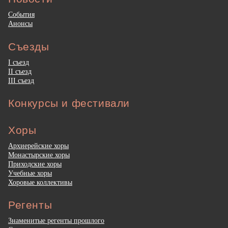
События
Анонсы
Съезды
I съезд
II съезд
III съезд
Конкурсы и фестивали
Хоры
Архиерейские хоры
Монастырские хоры
Приходские хоры
Учебные хоры
Хоровые коллективы
Регенты
Знаменитые регенты прошлого