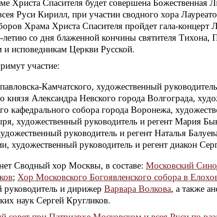
ме Христа Спасителя будет совершена Божественная Л
сея Руси Кирилл, при участии сводного хора Лауреатов
оров Храма Христа Спасителя пройдет гала-концерт Л
-летию со дня блаженной кончины святителя Тихона, П
 и исповедникам Церкви Русской.
примут участие:
павловска-Камчатского, художественный руководитель
о князя Александра Невского города Волгограда, худ
о кафедрального собора города Воронежа, художеств
ря, художественный руководитель и регент Мария Бык
удожественный руководитель и регент Наталья Балуев
, художественный руководитель и регент диакон Сер
анет Сводный хор Москвы, в составе:
Московский Сино
ков
;
Хор Московского Богоявленского собора в Елохо
й руководитель и дирижер
Варвара Волкова
, а также а
ких наук Сергей Кругликов.
 совет при Патриархе Московском и всея Руси по раз