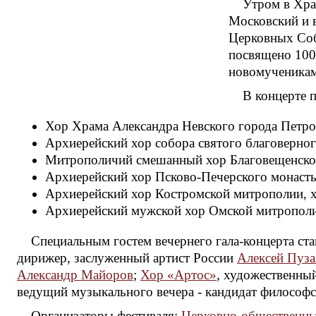
Утром в Хра
Московский и в
Церковных Соб
посвящено 100
новомученикам
В концерте 
Хор Храма Александра Невского города Петро
Архиерейский хор собора святого благоверног
Митрополичий смешанный хор Благовещенског
Архиерейский хор Псково-Печерского монасты
Архиерейский хор Костромской митрополии, х
Архиерейский мужской хор Омской митрополии
Специальным гостем вечернего гала-концерта ст
дирижер, заслуженный артист России
Алексей Пуза
Александр Майоров
;
Хор «Артос»
, художественны
ведущий музыкального вечера - кандидат философс
Организаторы фестиваля:
Церковно-общественный