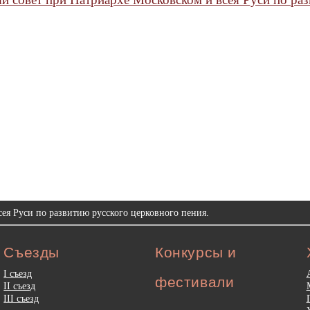
ея Руси по развитию русского церковного пения.
Съезды
Конкурсы и
I съезд
фестивали
II съезд
III съезд