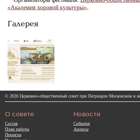
«Академия хоровой культуры»
.
Галерея
© 2026 Церковно-общественный совет при Патриархе Московском и вс
О совете
Новости
Состав
События
План работы
Анонсы
Проекты