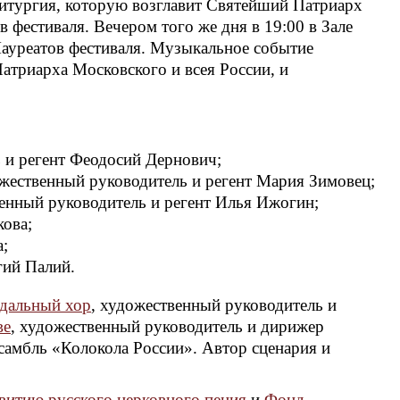
итургия, которую возглавит Святейший Патриарх
 фестиваля. Вечером того же дня в 19:00 в Зале
ауреатов фестиваля. Музыкальное событие
атриарха Московского и всея России, и
 и регент Феодосий Дернович;
ожественный руководитель и регент Мария Зимовец;
енный руководитель и регент Илья Ижогин;
ова;
а;
гий Палий.
дальный хор
, художественный руководитель и
ве
, художественный руководитель и дирижер
нсамбль «Колокола России». Автор сценария и
витию русского церковного пения
и
Фонд