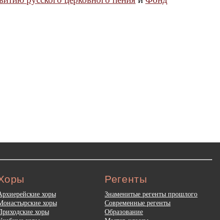
Хоры
Регенты
Архиерейские хоры
Знаменитые регенты прошлого
Монастырские хоры
Современные регенты
Приходские хоры
Образование