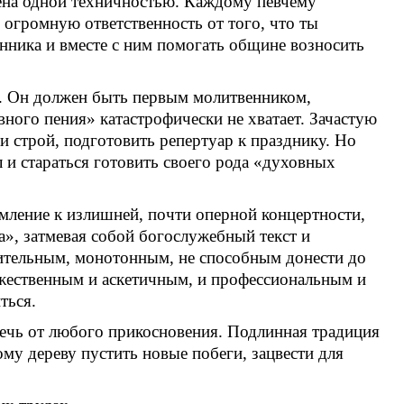
нена одной техничностью. Каждому певчему
 огромную ответственность от того, что ты
ника и вместе с ним помогать общине возносить
ии. Он должен быть первым молитвенником,
ного пения» катастрофически не хватает. Зачастую
и строй, подготовить репертуар к празднику. Но
 и стараться готовить своего рода «духовных
емление к излишней, почти оперной концертности,
а», затмевая собой богослужебный текст и
зительным, монотонным, не способным донести до
ожественным и аскетичным, и профессиональным и
ться.
еречь от любого прикосновения. Подлинная традиция
тому дереву пустить новые побеги, зацвести для