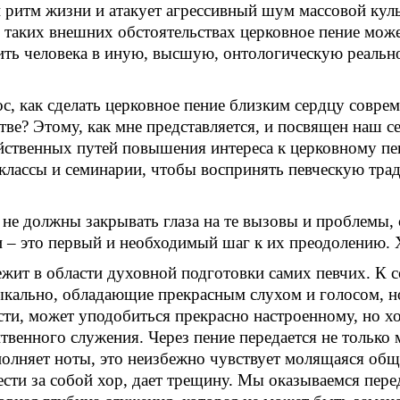
й ритм жизни и атакует агрессивный шум массовой кул
 таких внешних обстоятельствах церковное пение може
ть человека в иную, высшую, онтологическую реально
ос, как сделать церковное пение близким сердцу совр
ве? Этому, как мне представляется, и посвящен наш с
йственных путей повышения интереса к церковному пен
 классы и семинарии, чтобы воспринять певческую тра
не должны закрывать глаза на те вызовы и проблемы, 
и – это первый и необходимый шаг к их преодолению. 
ежит в области духовной подготовки самих певчих. К с
ыкально, обладающие прекрасным слухом и голосом, но
ости, может уподобиться прекрасно настроенному, но 
итвенного служения. Через пение передается не только 
сполняет ноты, это неизбежно чувствует молящаяся общ
ести за собой хор, дает трещину. Мы оказываемся пер