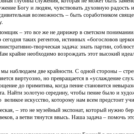
ховная глубина служения, которая не может быть заме
ужение Богу и людям, чувствовать духовную радость и
дивительная возможность – быть соработником священ
у.
саломщик – это все же не дирижер в светском пониман
сегодня таких регентов, истинных «богословов церков
нистративно-творческая задача: знать партии, соблюст
 Нам крайне необходимо возрождать этот высокий идеал
й мы наблюдаем две крайности. С одной стороны – стр
яется виртуозно, но превращается в «услаждение слух
ощение до примитива, когда пение становится невыра
та. Найти золотую середину, чтобы пение было и худ
о великое искусство, которому нам всем предстоит учи
ческая, – это не музейный экспонат, который нужно б
веков, а ветви тянутся ввысь. Наша задача – помочь э