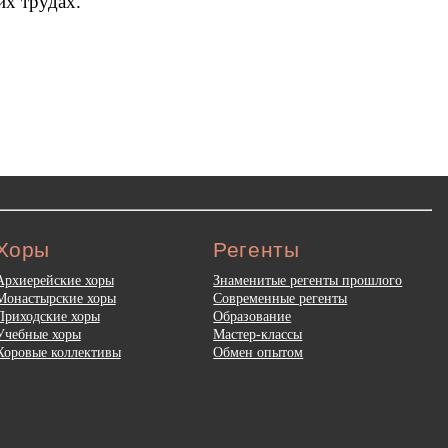
х трудах.
Хоры
Регенты
Архиерейские хоры
Знаменитые регенты прошлого
Монастырские хоры
Современные регенты
Приходские хоры
Образование
Учебные хоры
Мастер-классы
Хоровые коллективы
Обмен опытом