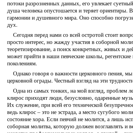
потоки разрозненных данных, его увлекает суетны
душа человека опустошается и теряет ориентиры. В
гармонии и душевного мира. Оно способно погрузи
дух.
Сегодня перед нами со всей остротой стоит вопр
просто интерес, но жажду участия в соборной молит
теоретизирование, а поиск конкретных, живых и де
может прийти в наши певческие школы, регентские
поколениям.
Однако говоря о важности церковного пения, мы 
церковной ограды. Честный взгляд на эти трудност
Одна из самых тонких, на мой взгляд, проблем л
клирос приходят люди, безусловно, одаренные муз
Их служение, при всей его технической безупречн
ведь клирос – это не эстрада, а место сугубого мол
состояние хора. Если певчий не молится, а лишь и
соборная молитва, которую должен возглавлять и в