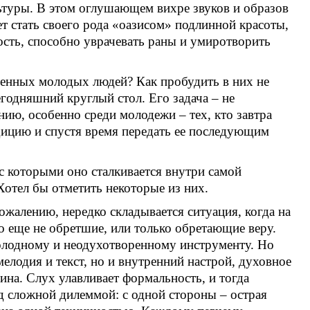
ьтуры. В этом оглушающем вихре звуков и образов
т стать своего рода «оазисом» подлинной красоты,
сть, способно уврачевать раны и умиротворить
еменных молодых людей? Как пробудить в них не
егодняшний круглый стол. Его задача – не
ию, особенно среди молодежи – тех, кто завтра
дицию и спустя время передать ее последующим
с которыми оно сталкивается внутри самой
Хотел бы отметить некоторые из них.
ожалению, нередко складывается ситуация, когда на
 еще не обретшие, или только обретающие веру.
холодному и неодухотворенному инструменту. Но
мелодия и текст, но и внутренний настрой, духовное
ина. Слух улавливает формальность, и тогда
ед сложной дилеммой: с одной стороны – острая