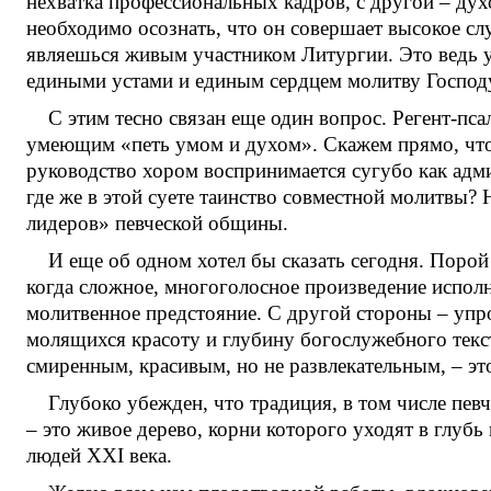
нехватка профессиональных кадров, с другой – ду
необходимо осознать, что он совершает высокое сл
являешься живым участником Литургии. Это ведь у
едиными устами и единым сердцем молитву Господ
С этим тесно связан еще один вопрос. Регент-п
умеющим «петь умом и духом». Скажем прямо, что 
руководство хором воспринимается сугубо как адми
где же в этой суете таинство совместной молитвы?
лидеров» певческой общины.
И еще об одном хотел бы сказать сегодня. Поро
когда сложное, многоголосное произведение исполн
молитвенное предстояние. С другой стороны – упр
молящихся красоту и глубину богослужебного текс
смиренным, красивым, но не развлекательным, – эт
Глубоко убежден, что традиция, в том числе пев
– это живое дерево, корни которого уходят в глубь 
людей XXI века.