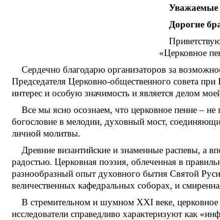
Уважаемые 
Дорогие бра
Приветствую
«Церковное пен
Сердечно благодарю организаторов за возможно
Председателя Церковно-общественного совета при П
интерес и особую значимость и является делом мое
Все мы ясно осознаем, что церковное пение – н
богословие в мелодии, духовный мост, соединяющи
личной молитвы.
Древние византийские и знаменные распевы, а в
радостью. Церковная поэзия, облеченная в правиль
разнообразный опыт духовного бытия Святой Руси
величественных кафедральных соборах, и смиренная
В стремительном и шумном XXI веке, церковное п
исследователи справедливо характеризуют как «и