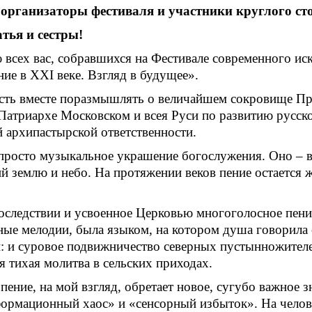
организаторы фестиваля и участники круглого ст
тья и сестры!
 всех вас, собравшихся на Фестивале современного ис
ие в XXI веке. Взгляд в будущее».
сть вместе поразмышлять о величайшем сокровище Пра
атриархе Московском и всея Руси по развитию русско
й архипастырской ответственности.
е просто музыкальное украшение богослужения. Оно – 
й землю и небо. На протяжении веков пение остается
последствии и усвоенное Церковью многоголосное пен
ные мелодии, была языком, на котором душа говорила 
: и суровое подвижничество северных пустынножителе
 тихая молитва в сельских приходах.
ение, на мой взгляд, обретает новое, сугубо важное 
нформационный хаос» и «сенсорный избыток». На чело