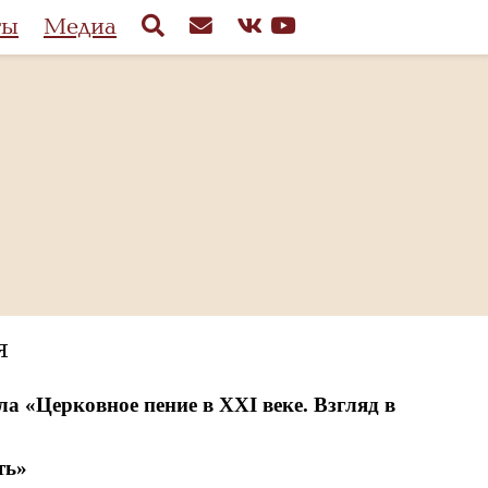
ты
Медиа
я
а «Церковное пение в XXI веке. Взгляд в
ть»