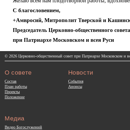
Желаю всем нам плодотворной работы, вдохнове
С благословением,
+Амвросий, Митрополит Тверской и Кашинс
Председатель Церковно-общественного совета
при Патриархе Московском и всея Руси
© 2026 Церковно-общественный совет при Патриархе Московском и вс
О совете
Новости
Состав
События
План работы
Анонсы
Проекты
Положение
Медиа
Видео Богослужений