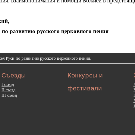
ния, взаимопонимания и помощи Божией в предстоящи
кий,
 по развитию русского церковного пения
ея Руси по развитию русского церковного пения.
Съезды
Конкурсы и
I съезд
фестивали
II съезд
III съезд