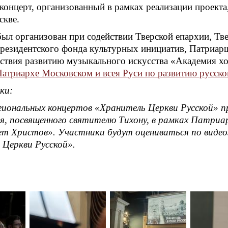
концерт, организованный в рамках реализации проекта
скве.
был организован при содействии Тверской епархии, Тв
резидентского фонда культурных инициатив, Патриар
ствия развитию музыкального искусства «Академия х
Патриархе Московском и всея Руси по развитию русско
ки:
егиональных концертов «Хранитель Церкви Русской» пр
ия, посвященного святителю Тихону, в рамках Патри
ет Христов». Участники будут оцениваться по видео
 Церкви Русской».