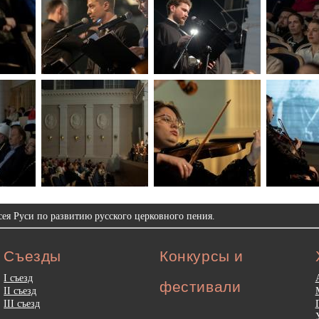
ея Руси по развитию русского церковного пения.
Съезды
Конкурсы и
I съезд
фестивали
II съезд
III съезд