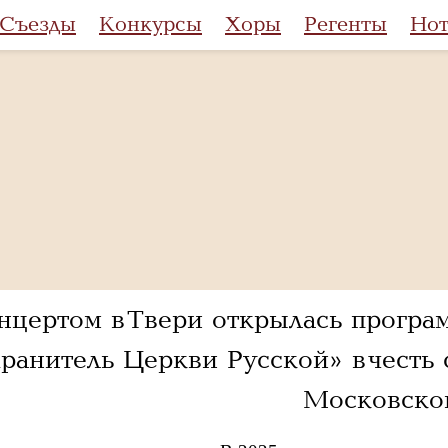
Съезды
Конкурсы
Хоры
Регенты
Но
нцертом в Твери открылась програ
ранитель Церкви Русской» в честь 
Московско