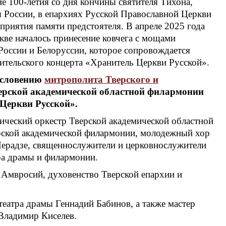
е 100-летия со дня кончины святителя Тихона,
я России, в епархиях Русской Православной Церкви
риятия памяти предстоятеля. В апреле 2025 года
кве началось принесение ковчега с мощами
России и Белоруссии, которое сопровождается
ительского концерта «Хранитель Церкви Русской».
гословению
митрополита Тверского и
ерской академической областной филармонии
Церкви Русской».
ческий оркестр Тверской академической областной
рской академической филармонии, молодежный хор
ерадзе, священнослужители и церковнослужители
тра драмы и филармонии.
 Амвросий, духовенство Тверской епархии и
еатра драмы Геннадий Бабинов, а также мастер
Владимир Киселев.