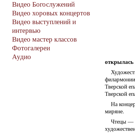
Видео Богослужений
Видео хоровых концертов
Видео выступлений и
интервью
Видео мастер классов
Фотогалереи
Аудио
открылась 
Художест
филармонии
Тверской е
Тверской еп
На конце
миряне.
Чтецы — д
художествен