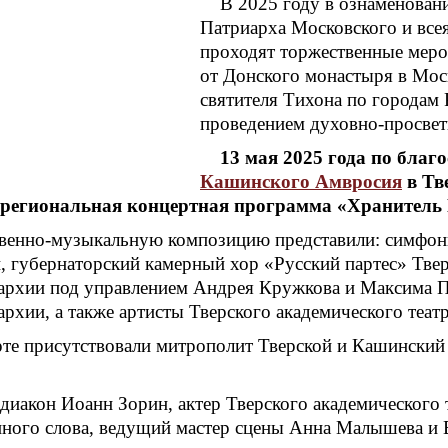
В 2025 году в ознаменовани
Патриарха Московского и все
проходят торжественные мероп
от Донского монастыря в Мос
святителя Тихона по городам 
проведением духовно-просвет
13 мая 2025 года по бла
Кашинского Амвросия
в Тв
региональная концертная программа «Хранитель 
венно-музыкальную композицию представили: симфони
, губернаторский камерный хор «Русский партес» Тве
пархии под управлением Андрея Кружкова и Максима П
архии, а также артисты Тверского академического теа
рте присутствовали митрополит Тверской и Кашинский
иакон Иоанн Зорин, актер Тверского академического т
ного слова, ведущий мастер сцены Анна Малышева и 