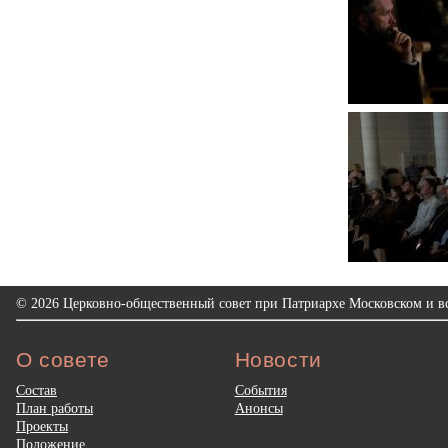
© 2026 Церковно-общественный совет при Патриархе Московском и вс
О совете
Новости
Состав
События
План работы
Анонсы
Проекты
Положение