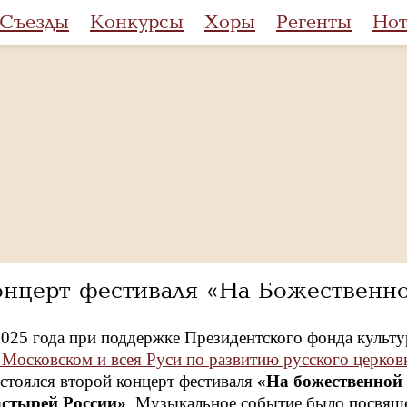
Съезды
Конкурсы
Хоры
Регенты
Но
онцерт фестиваля «На Божественн
2025 года при поддержке Президентского фонда культ
 Московском и всея Руси по развитию русского церков
стоялся второй концерт фестиваля
«На божественной 
астырей России»
. Музыкальное событие было посвящ