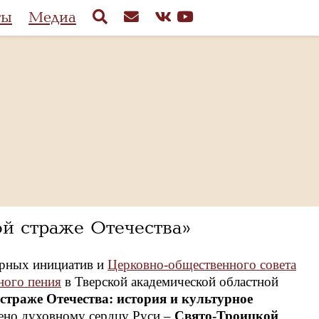
ты
Медиа
ой страже Отечества»
урных инициатив и
Церковно-общественного совета
ного пения
в Тверской академической областной
страже Отечества: история и культурное
ено духовному сердцу Руси –
Свято-Троицкой