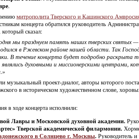
вре
.
овению
митрополита Тверского и Кашинского Амвроси
астникам концерта обратился руководитель Администра
 который сказал:
годня мы празднуем память наших тверских святых — 
одился в Ржевском районе нашей области. Так Госпо
зыки. В течение концерта будет подробно раскрыта 
 являлись духовными и миссионерскими центрами, ко
я.»
ли музыкальный проект-диалог, авторы которого поста
жского в историческом художественном слове, хоров
я в ходе концерта исполнили:
вой Лавры и Московской духовной академии.
Руко
артес» Тверской академической филармонии.
Хорме
адонежского в Солнцево г. Москвы
.
Руководитель и