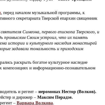
я
, перед началом музыкальной программы, к
тивного секретариата Тверской епархии священник
святителя Симеона, первого епископа Тверского, и
дь промыслом Своим устроил, что их память
тема истории и культурного наследия монастырей
торые задавали тональность и приходским
рались раскрыть богатое культурное наследие
ых композициях и информационно-познавательном
водитель и регент –
иеромонах Нестор (Волков).
йстер и дирижер –
Максим Перадзе.
 регент –
Варвара Волкова
.