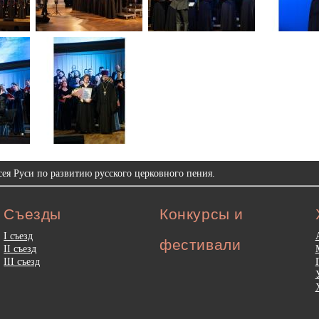
ея Руси по развитию русского церковного пения.
Съезды
Конкурсы и
I съезд
фестивали
II съезд
III съезд