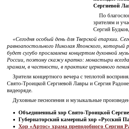
Сергиевой Ла
По благосл
зрителям и уч
Сергий Будков,
«Сегодня особый день для Тверской епархии. Се
равноапостольного Николая Японского, который р
будет сугубо прославлена концертом духовной му
России, поэтому скажу кратко: монастыри всегда
храмам, в частности, в практике церковного пени
Зрители концертного вечера с теплотой восприня
Свято-Троицкой Сергиевой Лавры и Сергия Радоне
видеоряде.
Духовные песнопения и музыкальные произведени
Объединенный хор Свято-Троицкой Сергие
Губернаторский камерный хор «Русский П
Хор «Артос» храма преподобного Сергия Р