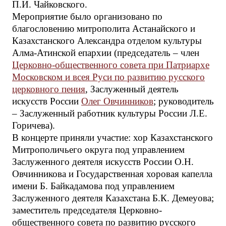
П.И. Чайковского.
​Мероприятие было организовано по
благословению митрополита Астанайского и
Казахстанского Александра отделом культуры
Алма-Атинской епархии (председатель – член
Церковно-общественного совета при Патриархе
Московском и всея Руси по развитию русского
церковного пения
, Заслуженный деятель
искусств России
Олег Овчинников
; руководитель
– Заслуженный работник культуры России Л.Е.
Горичева).
В концерте приняли участие: хор Казахстанского
Митрополичьего округа под управлением
Заслуженного деятеля искусств России О.Н.
Овчинникова и Государственная хоровая капелла
имени Б. Байкадамова под управлением
Заслуженного деятеля Казахстана Б.К. Демеуова;
заместитель председателя Церковно-
общественного совета по развитию русского