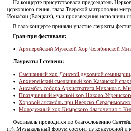
На концерте присутствовали председатель Церко
церковного пения, глава Тверской митрополии ми
Ионафан (Елецких), чьи произведения исполнили не
В гала-концерте приняли участие лауреаты фести
Гран-при фестиваля:
Архиерейский Мужской Хор Челябинской Ми
Лауреаты I степени:
Смешанный хор Донской духовной семинарии
Архиерейский смешанный хор Казанской епар
Ансамбль собора Архистратига Михаила г. Ми
Праздничный мужской хор Николо-Угрешског
Хоровой ансамбль при Иверско-Серафимовско
Молодежный хор Кимрского благочиния г. К
Фестиваль проводится по благословению Святейш
гг). Музыкальный форум состоит из конкурсной и 