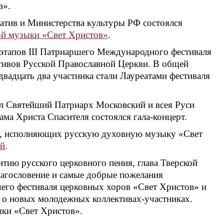
в».
атив и Министерства культуры РФ состоялся
ой музыки «Свет Христов»
.
 этапов III Патриаршего Международного фестиваля
тивов Русской Православной Церкви. В общей
двадцать два участника стали Лауреатами фестиваля
ил Святейший Патриарх Московский и всея Руси
ма Христа Спасителя состоялся гала-концерт.
ров, исполняющих русскую духовную музыку «Свет
ий
.
тию русского церковного пения, глава Тверской
лагословение и самые добрые пожелания
шего фестиваля церковных хоров «Свет Христов» и
в о новых молодежных коллективах-участниках.
ки «Свет Христов».