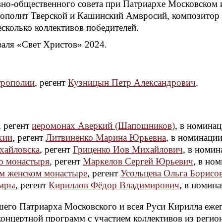
вно-общественного совета при Патриархе Московском 
трополит Тверской и Кашинский Амвросий, композито
сколько коллективов победителей.
валя «Свет Христов» 2024.
трополии
, регент
Кузницын Петр Александрович
.
, регент
иеромонах Аверкий (Шапошников)
, в номина
хии
, регент
Литвиненко Марина Юрьевна
, в номинаци
хайловска
, регент
Гриценко Иов Михайлович
, в номи
о монастыря
, регент
Маркелов Сергей Юрьевич
, в но
м женском монастыре
, регент
Усольцева Ольга Борисо
имры
, регент
Кириллов Фёдор Владимирович
, в номин
его Патриарха Московского и всея Руси Кирилла ежего
концертной программ с участием коллективов из регио