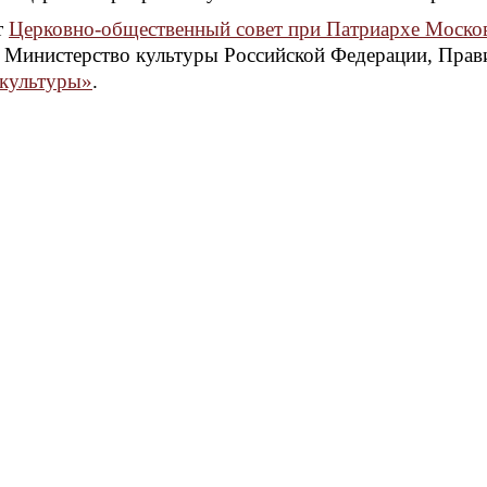
т
Церковно-общественный совет при Патриархе Москов
, Министерство культуры Российской Федерации, Пра
культуры»
.