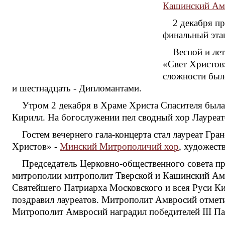
Кашинский Ам
2 декабря п
финальный эта
Весной и ле
«Свет Христов
сложности было
и шестнадцать - Дипломантами.
Утром 2 декабря в Храме Христа Спасителя был
Кирилл. На богослужении пел сводный хор Лауреат
Гостем вечернего гала-концерта стал лауреат 
Христов» -
Минский Митрополичий хор
, художест
Председатель Церковно-общественного совета пр
митрополии митрополит Тверской и Кашинский Амвр
Святейшего Патриарха Московского и всея Руси Ки
поздравил лауреатов. Митрополит Амвросий отмети
Митрополит Амвросий наградил победителей III П