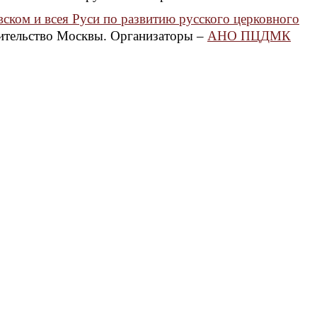
ском и всея Руси по развитию русского церковного
вительство Москвы. Организаторы –
АНО ПЦДМК