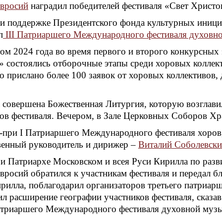
вросий
наградил победителей фестиваля «Свет Христо
ри поддержке Президентского фонда культурных иници
п
III Патриаршего Международного фестиваля духовн
том 2024 года во время первого и второго конкурсных
» состоялись отборочные этапы среди хоровых коллек
 прислано более 100 заявок от хоровых коллективов, 
а совершена Божественная Литургия, которую возглав
ов фестиваля. Вечером, в Зале Церковных Соборов Хра
Гран-при I Патриаршего Международного фестиваля хо
венный руководитель и дирижер –
Виталий Соболевск
и Патриархе Московском и всея Руси Кирилла по разви
осий обратился к участникам фестиваля и передал б
рилла, поблагодарил организаторов третьего патриар
л расширение географии участников фестиваля, сказа
атриаршего Международного фестиваля духовной музы