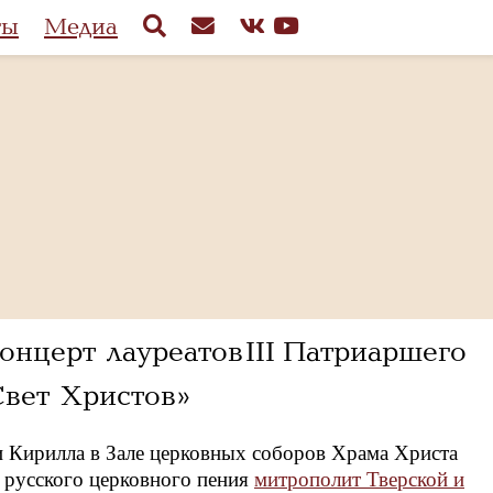
ты
Медиа
нцерт лауреатов III Патриаршего
Свет Христов»
 Кирилла в Зале церковных соборов Храма Христа
 русского церковного пения
митрополит Тверской и