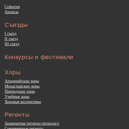
События
Анонсы
Съезды
I съезд
II съезд
III съезд
Конкурсы и фестивали
Хоры
Архиерейские хоры
Монастырские хоры
Приходские хоры
Учебные хоры
Хоровые коллективы
Регенты
Знаменитые регенты прошлого
Современные регенты