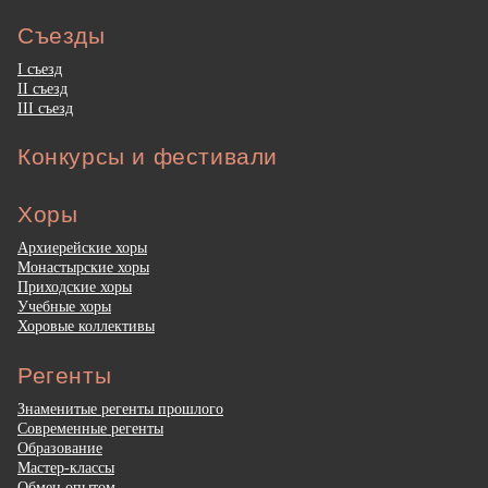
Съезды
I съезд
II съезд
III съезд
Конкурсы и фестивали
Хоры
Архиерейские хоры
Монастырские хоры
Приходские хоры
Учебные хоры
Хоровые коллективы
Регенты
Знаменитые регенты прошлого
Современные регенты
Образование
Мастер-классы
Обмен опытом