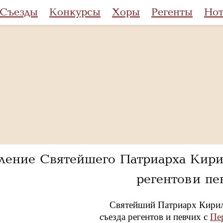
Съезды
Конкурсы
Хоры
Регенты
Но
ление Святейшего Патриарха Кири
регентов и пе
Святейший Патриарх Кирил
съезда регентов и певчих с
Пе