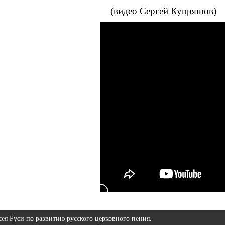
(видео Сергей Купряшов)
ея Руси по развитию русского церковного пения.