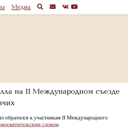
ты
Медиа
лла на II Международном съезде
вчих
л обратился к участникам II Международного
рвосвятительским словом
.