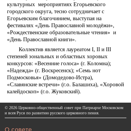
культурных мероприятиях Егорьевского
городского округа, тесно сотрудничает с
Егорьевским благочинием, выступая на
фестивалях «День Православной молодёжи»,
«Рождественские образовательные чтения» и
«День Православной книги».
Коллектив является лауреатом I, II и III
степеней зональных и областных хоровых
конкурсов: «Весенние голоса» (г. Коломна);
«Надежда» (г. Воскресенск); «Семь нот
Подмосковья» (Домодедово-Истра),
«Славянские встречи» (г.о. Балашиха), «Хоровой
калейдоскоп» (г.о. Жуковский).
© 2026 Церковно-общественный совет при Патриархе Московском
и всея Руси по развитию русского церковного пения.
О совете