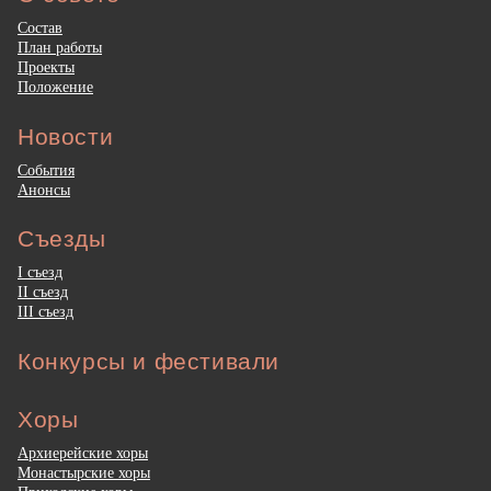
Состав
План работы
Проекты
Положение
Новости
События
Анонсы
Съезды
I съезд
II съезд
III съезд
Конкурсы и фестивали
Хоры
Архиерейские хоры
Монастырские хоры