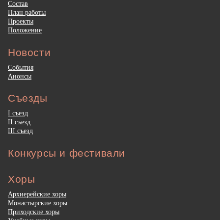
Состав
План работы
Проекты
Положение
Новости
События
Анонсы
Съезды
I съезд
II съезд
III съезд
Конкурсы и фестивали
Хоры
Архиерейские хоры
Монастырские хоры
Приходские хоры