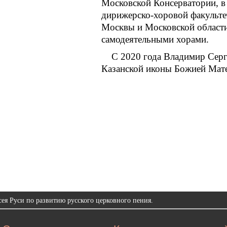
Московской Консерватории, в 
дирижерско-хоровой факультет
Москвы и Московской области.
самодеятельными хорами.
С 2020 года Владимир Серг
Казанской иконы Божией Мат
ея Руси по развитию русского церковного пения.