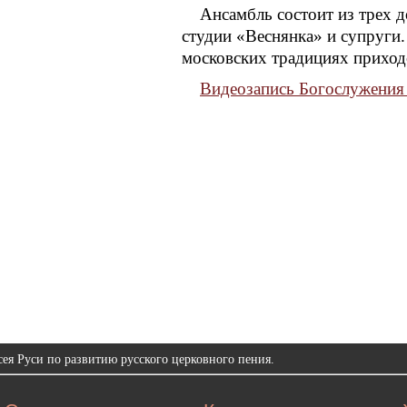
Ансамбль состоит из трех 
студии «Веснянка» и супруги.
московских традициях приход
Видеозапись Богослужения
ея Руси по развитию русского церковного пения.