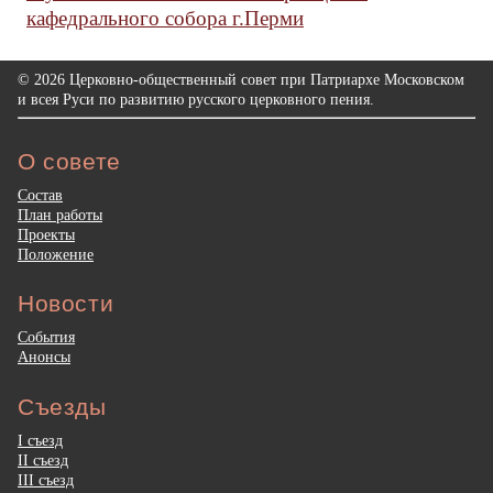
кафедрального собора г.Перми
© 2026 Церковно-общественный совет при Патриархе Московском
и всея Руси по развитию русского церковного пения.
О совете
Состав
План работы
Проекты
Положение
Новости
События
Анонсы
Съезды
I съезд
II съезд
III съезд