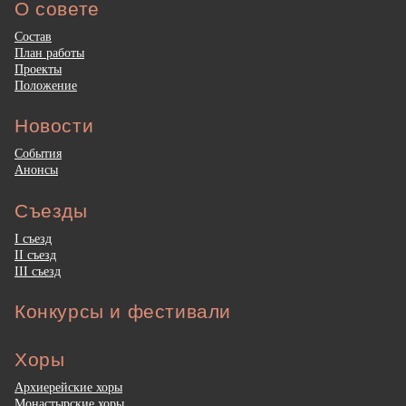
О совете
Состав
План работы
Проекты
Положение
Новости
События
Анонсы
Съезды
I съезд
II съезд
III съезд
Конкурсы и фестивали
Хоры
Архиерейские хоры
Монастырские хоры