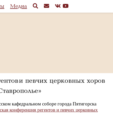
ты
Медиа
ентов и певчих церковных хоров
таврополье»
асском кафедральном соборе города Пятигорска
ская конференция регентов и певчих церковных