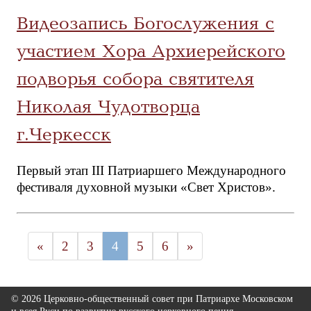
Видеозапись Богослужения с
участием Хора Архиерейского
подворья собора святителя
Николая Чудотворца
г.Черкесск
Первый этап III Патриаршего Международного
фестиваля духовной музыки «Свет Христов».
«
2
3
4
5
6
»
© 2026 Церковно-общественный совет при Патриархе Московском
и всея Руси по развитию русского церковного пения.