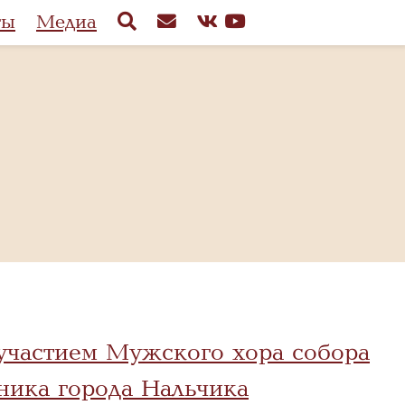
ты
Медиа
участием Мужского хора собора
ника города Нальчика